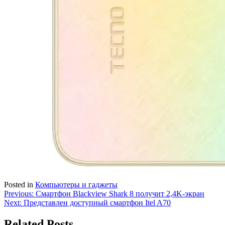
Posted in
Компьютеры и гаджеты
Навигация
Previous:
Смартфон Blackview Shark 8 получит 2,4K-экран
Next:
Представлен доступный смартфон Itel A70
по
записям
Related Posts