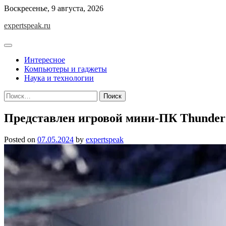
Skip
Воскресенье, 9 августа, 2026
to
expertspeak.ru
content
Интересное
Компьютеры и гаджеты
Наука и технологии
Найти:
Представлен игровой мини-ПК Thunder
Posted on
07.05.2024
by
expertspeak