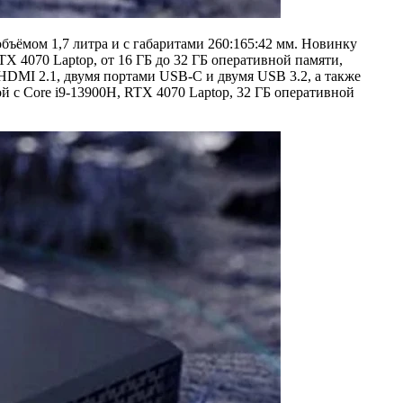
ъёмом 1,7 литра и с габаритами 260:165:42 мм. Новинку
X 4070 Laptop, от 16 ГБ до 32 ГБ оперативной памяти,
 HDMI 2.1, двумя портами USB-C и двумя USB 3.2, а также
ой с Core i9-13900H, RTX 4070 Laptop, 32 ГБ оперативной