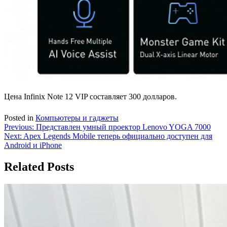
Цена Infinix Note 12 VIP составляет 300 долларов.
Posted in
Компьютеры и гаджеты
Навигация
Previous:
Представлен умный проектор Lenovo YOGA 7000
Next:
Apex Legends Mobile теперь официально доступен для
по
Android и iPhone
записям
Related Posts