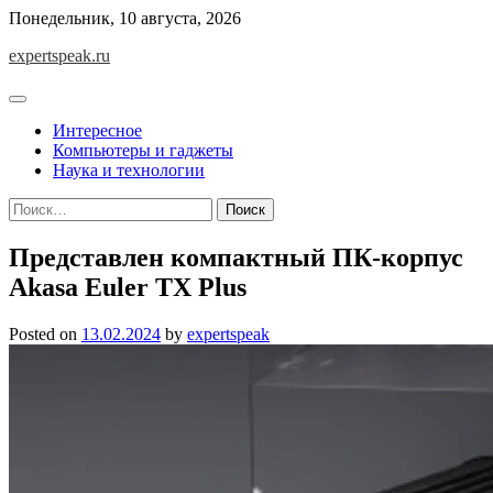
Skip
Понедельник, 10 августа, 2026
to
expertspeak.ru
content
Интересное
Компьютеры и гаджеты
Наука и технологии
Найти:
Представлен компактный ПК-корпус
Akasa Euler TX Plus
Posted on
13.02.2024
by
expertspeak