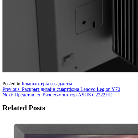
Posted in
Компьютеры и гаджеты
Навигация
Previous:
Раскрыт дизайн смартфона Lenovo Legion Y70
Next:
Представлен бизнес-монитор ASUS C2222HE
по
записям
Related Posts