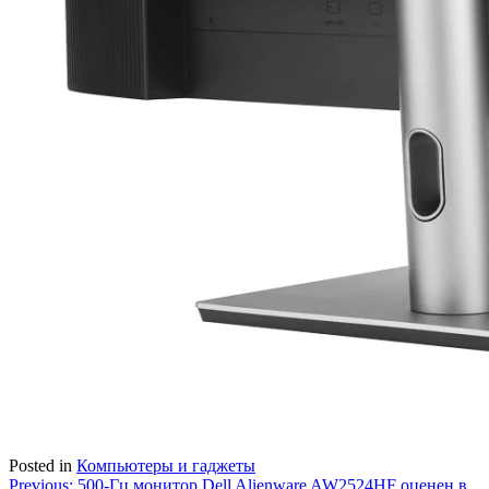
Posted in
Компьютеры и гаджеты
Навигация
Previous:
500-Гц монитор Dell Alienware AW2524HF оценен в