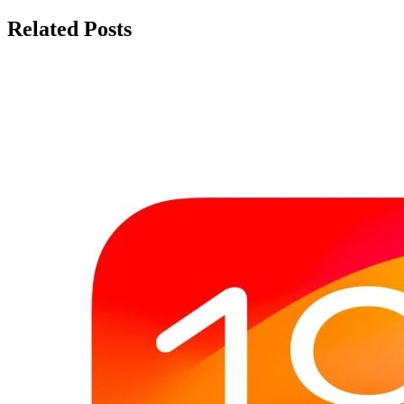
по
записям
Related Posts