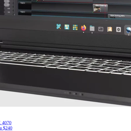
 4070
а $240