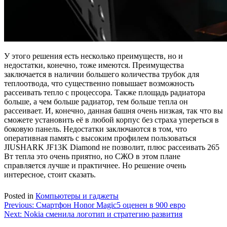
У этого решения есть несколько преимуществ, но и
недостатки, конечно, тоже имеются. Преимущества
заключается в наличии большего количества трубок для
теплоотвода, что существенно повышает возможность
рассеивать тепло с процессора. Также площадь радиатора
больше, а чем больше радиатор, тем больше тепла он
рассеивает. И, конечно, данная башня очень низкая, так что вы
сможете установить её в любой корпус без страха упереться в
боковую панель. Недостатки заключаются в том, что
оперативная память с высоким профилем пользоваться
JIUSHARK JF13K Diamond не позволит, плюс рассеивать 265
Вт тепла это очень приятно, но СЖО в этом плане
справляется лучше и практичнее. Но решение очень
интересное, стоит сказать.
Posted in
Компьютеры и гаджеты
Навигация
Previous:
Смартфон Honor Magic5 оценен в 900 евро
Next:
Nokia сменила логотип и стратегию развития
по