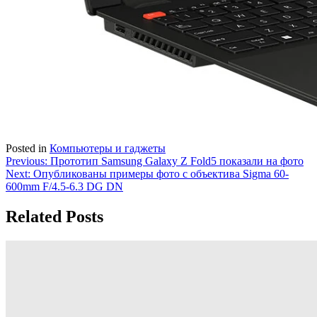
Posted in
Компьютеры и гаджеты
Навигация
Previous:
Прототип Samsung Galaxy Z Fold5 показали на фото
Next:
Опубликованы примеры фото с объектива Sigma 60-
по
600mm F/4.5-6.3 DG DN
записям
Related Posts