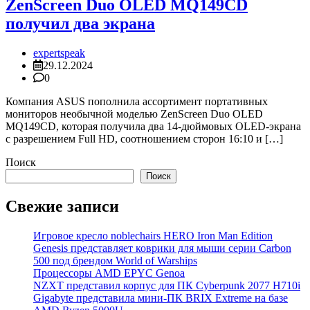
ZenScreen Duo OLED MQ149CD
получил два экрана
expertspeak
29.12.2024
0
Компания ASUS пополнила ассортимент портативных
мониторов необычной моделью ZenScreen Duo OLED
MQ149CD, которая получила два 14-дюймовых OLED-экрана
с разрешением Full HD, соотношением сторон 16:10 и […]
Поиск
Поиск
Свежие записи
Игровое кресло noblechairs HERO Iron Man Edition
Genesis представляет коврики для мыши серии Carbon
500 под брендом World of Warships
Процессоры AMD EPYC Genoa
NZXT представил корпус для ПК Cyberpunk 2077 H710i
Gigabyte представила мини-ПК BRIX Extreme на базе