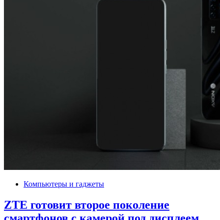
Компьютеры и гаджеты
ZTE готовит второе поколение
смартфонов с камерой под дисплеем