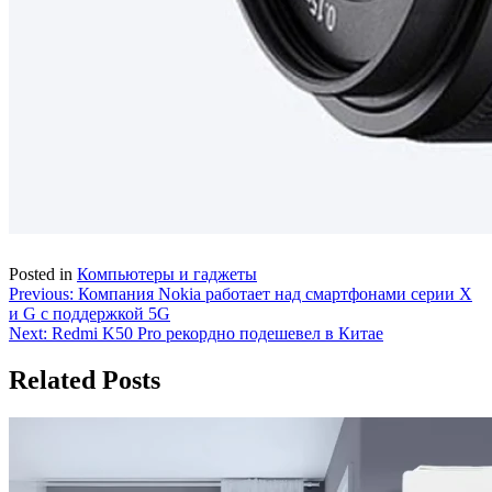
Posted in
Компьютеры и гаджеты
Навигация
Previous:
Компания Nokia работает над смартфонами серии X
и G с поддержкой 5G
по
Next:
Redmi K50 Pro рекордно подешевел в Китае
записям
Related Posts