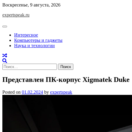
Skip
Воскресенье, 9 августа, 2026
to
expertspeak.ru
content
Интересное
Компьютеры и гаджеты
Наука и технологии
Найти:
Представлен ПК-корпус Xigmatek Duke
Posted on
01.02.2024
by
expertspeak