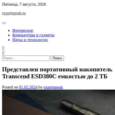
Skip
Пятница, 7 августа, 2026
to
expertspeak.ru
content
Интересное
Компьютеры и гаджеты
Наука и технологии
Найти:
Представлен портативный накопитель
Transcend ESD380C емкостью до 2 ТБ
Posted on
01.02.2024
by
expertspeak