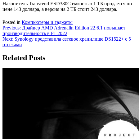
Накопитель Transcend ESD380C емкостью 1 ТБ продается по
цене 143 доллара, а версия на 2 ТБ стоит 243 доллара.
Posted in
Компьютеры и гаджеты
Навигация
Previous:
Драйвер AMD Adrenalin Edition 22.6.1 повышает
производительность в F1 2022
по
Next:
Synology представила сетевое хранилище DS1522+ с 5
записям
отсеками
Related Posts