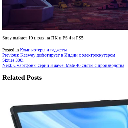
Stray выйдет 19 июля на ПК и PS 4 и PS5.
Posted in
Компьютеры и гаджеты
Навигация
Previous:
Keeway дебютирует в Индии с электроскутером
Sixties 300i
по
Next:
Смартфоны серии Huawei Mate 40 сняты с производства
записям
Related Posts