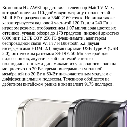
Компания HUAWEI представила телевизор MateTV Max,
который получил 110-дюймовую матрицу с подсветкой
MiniLED и разрешением 3840:2160 точек. Новинка также
характеризуется кадровой частотой 120 Гц или 240 Гц в
игровом режиме, отображением 1,07 миллиарда цветовых
оттенков, углами обзора до 178 градусов, пиковой яркостью
6000 нит, 12 ГБ ОЗУ, 256 ГБ флеш-памяти, адаптером
беспроводной связи Wi-Fi 7 и Bluetooth 5.2, двумя
интерфейсами HDMI 2.1, двумя портами USB Type-A (USB
2.0), оптическим разъемом S/PDIF, 50-Мп камерой для
видеозвонков, акустической системой с пятью
полнодиапазонными динамиками из углеродного волокна
мощностью по 20 Вт, тремя твитерами с купольной
мембраной по 20 Вт и 60-Вт низкочастотным модулем с
дифференциальным подвесом. Телевизор обойдется на
дебютном китайском рынке в эквивалент 9175 долларов.