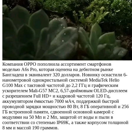
Компания OPPO пополнила ассортимент смартфонов
моделью A6s Pro, которая оценена на дебютном рынке
Бангладеш в эквивалент 320 долларов. Новинку оснастили 6-
нанометровой однокристальной системой MediaTek Helio
G100 Max с тактовой частотой до 2,2 ГГц и графическим
ускорителем Mali-G57 MC2, 6,57-дюймовым OLED-дисплеем
с разрешением Full HD+ и кадровой частотой 120 Гц,
аккумулятором ёмкостью 7000 мАч, поддержкой быстрой
проводной зарядки мощностью 80 Вт, 8 ГБ оперативной и 256
ГБ встроенной памяти, сдвоенной основной камерой с
модулями на 50 Мп и 2 Мп, защитой от воды и пыли в
соответствии со степенью IP69K, а также корпусом толщиной
8 мм и массой 190 граммов.