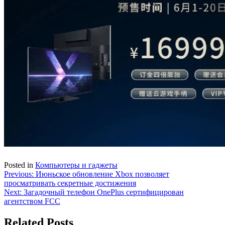
Posted in
Компьютеры и гаджеты
Навигация
Previous:
Июньское обновление Xbox позволяет
просматривать секретные достижения
по
Next:
Загадочный телефон OnePlus сертифицирован
записям
агентством FCC
Related Posts