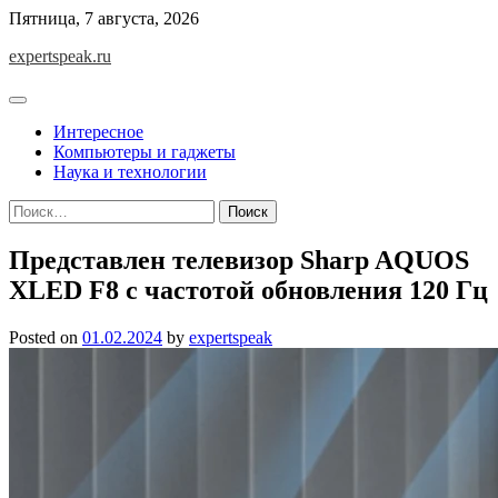
Skip
Пятница, 7 августа, 2026
to
expertspeak.ru
content
Интересное
Компьютеры и гаджеты
Наука и технологии
Найти:
Представлен телевизор Sharp AQUOS
XLED F8 с частотой обновления 120 Гц
Posted on
01.02.2024
by
expertspeak