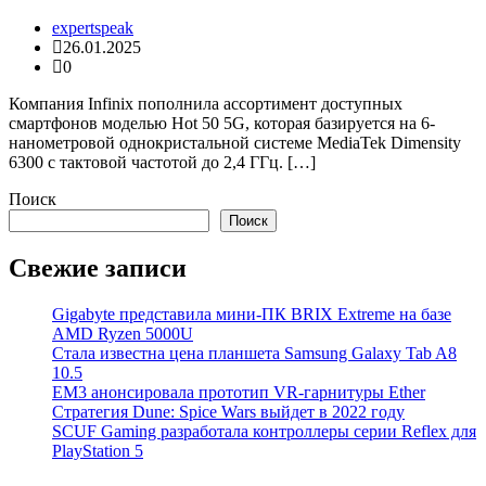
expertspeak
26.01.2025
0
Компания Infinix пополнила ассортимент доступных
смартфонов моделью Hot 50 5G, которая базируется на 6-
нанометровой однокристальной системе MediaTek Dimensity
6300 с тактовой частотой до 2,4 ГГц. […]
Поиск
Поиск
Свежие записи
Gigabyte представила мини-ПК BRIX Extreme на базе
AMD Ryzen 5000U
Стала известна цена планшета Samsung Galaxy Tab A8
10.5
EM3 анонсировала прототип VR-гарнитуры Ether
Стратегия Dune: Spice Wars выйдет в 2022 году
SCUF Gaming разработала контроллеры серии Reflex для
PlayStation 5