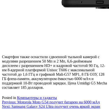
Смартфон также оснастили сдвоенной тыльной камерой с
модулями разрешением 50 Мп и 2 Мп, 6,6-дюймовым
дисплеем с разрешением HD+ и кадровой частотой 90 Гц, 12-
нм 8-ядерной платформой Unisoc T606 с максимальной
частотой до 1,6 ГГц и графикой Mali-G57 MP1, 8 ГБ ОЗУ, 128
ГБ флеш-памяти, аккумулятором ёмкостью 6000 мАч и
поддержкой 10-Вт проводной зарядки. Цена Umidigi G5 Mecha
составляет 185 долларов.
Posted in
Компьютеры и гаджеты
Навигация
Previous:
Motorola Moto G54 получит батарею на 6000 мАч
Next:
Samsung Galaxy S24 Ultra получит очень яркий экран