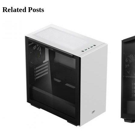
по
записям
Related Posts