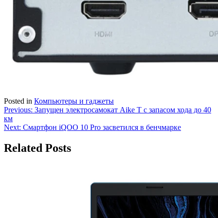
Posted in
Компьютеры и гаджеты
Навигация
Previous:
Запущен электросамокат Aike T с запасом хода до 40
км
по
Next:
Смартфон iQOO 10 Pro засветился в бенчмарке
записям
Related Posts