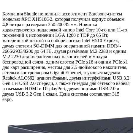
Компания Shuttle пополнила ассортимент Barebone-систем
моделью XPC XH510G2, которая получила корпус объемом
4,8 литра с размерами 250:200:95 мм. Новинка
характеризуется поддержкой чипов Intel Core 10-го или 11-го
поколений в исполнении LGA 1200 с TDP до 65 Вт,
материнской платой на наборе логики Intel H510 Express,
двумя слотами SO-DIMM для оперативной памяти DDR4-
2666/2933/3200 до 64 ГБ, двумя разъёмами M.2 2280 и одним
M.2 2230 для твердотельных накопителей и модуля
беспроводной связи, одним слотом PCIe x16 и одним PCIe x1
для карт расширения, местом для 2,5-дюймового накопителя,
сетевым контроллером Gigabit Ethernet, звуковым кодеком
Realtek ALC662, аудиогнёздами, двумя интерфейсами USB 3.2
Gen 1 и USB 2.0 спереди, а также гнездом для сетевого кабеля,
разъемами HDMI и DisplayPort, двумя портами USB 2.0 и
двумя USB 3.2 Gen 1 сзади. Цена системы составляет 315
евро.