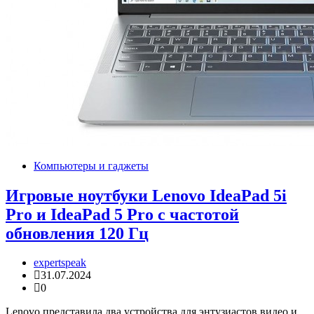
Компьютеры и гаджеты
Игровые ноутбуки Lenovo IdeaPad 5i
Pro и IdeaPad 5 Pro с частотой
обновления 120 Гц
expertspeak
31.07.2024
0
Lenovo представила два устройства для энтузиастов видео и