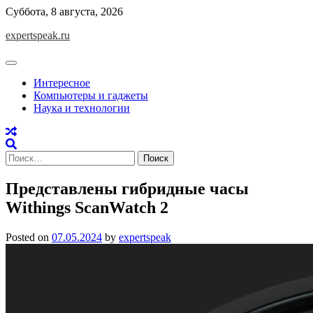
Skip
Суббота, 8 августа, 2026
to
expertspeak.ru
content
Интересное
Компьютеры и гаджеты
Наука и технологии
Найти:
Представлены гибридные часы
Withings ScanWatch 2
Posted on
07.05.2024
by
expertspeak