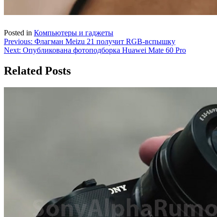
Posted in
Компьютеры и гаджеты
Навигация
Previous:
Флагман Meizu 21 получит RGB-вспышку
Next:
Опубликована фотоподборка Huawei Mate 60 Pro
по
записям
Related Posts