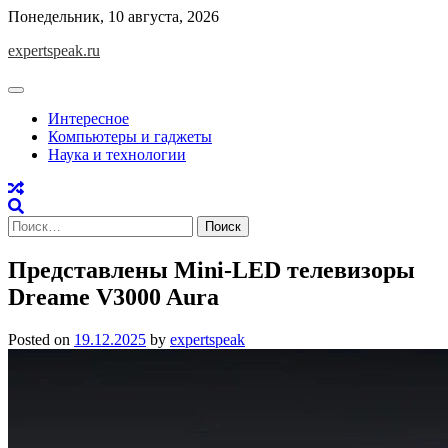
Skip
Понедельник, 10 августа, 2026
to
expertspeak.ru
content
Интересное
Компьютеры и гаджеты
Наука и технологии
Найти:
Представлены Mini-LED телевизоры
Dreame V3000 Aura
Posted on
19.12.2025
by
expertspeak