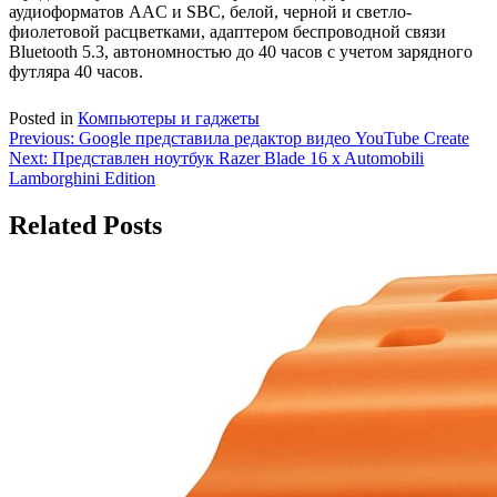
аудиоформатов AAC и SBC, белой, черной и светло-
фиолетовой расцветками, адаптером беспроводной связи
Bluetooth 5.3, автономностью до 40 часов с учетом зарядного
футляра 40 часов.
Posted in
Компьютеры и гаджеты
Навигация
Previous:
Google представила редактор видео YouTube Create
Next:
Представлен ноутбук Razer Blade 16 x Automobili
по
Lamborghini Edition
записям
Related Posts