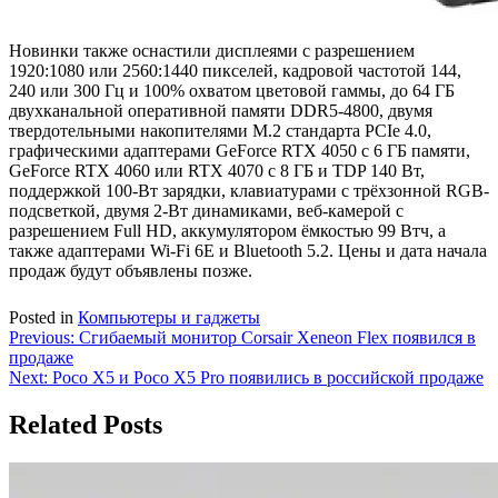
Новинки также оснастили дисплеями с разрешением
1920:1080 или 2560:1440 пикселей, кадровой частотой 144,
240 или 300 Гц и 100% охватом цветовой гаммы, до 64 ГБ
двухканальной оперативной памяти DDR5-4800, двумя
твердотельными накопителями M.2 стандарта PCIe 4.0,
графическими адаптерами GeForce RTX 4050 с 6 ГБ памяти,
GeForce RTX 4060 или RTX 4070 с 8 ГБ и TDP 140 Вт,
поддержкой 100-Вт зарядки, клавиатурами с трёхзонной RGB-
подсветкой, двумя 2-Вт динамиками, веб-камерой с
разрешением Full HD, аккумулятором ёмкостью 99 Втч, а
также адаптерами Wi-Fi 6E и Bluetooth 5.2. Цены и дата начала
продаж будут объявлены позже.
Posted in
Компьютеры и гаджеты
Навигация
Previous:
Сгибаемый монитор Corsair Xeneon Flex появился в
продаже
по
Next:
Poco X5 и Poco X5 Pro появились в российской продаже
записям
Related Posts