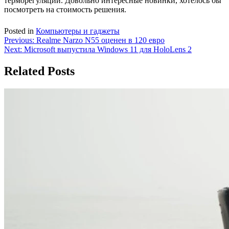
терморегуляции. Довольно интересные новинки, хотелось бы
посмотреть на стоимость решения.
Posted in
Компьютеры и гаджеты
Навигация
Previous:
Realme Narzo N55 оценен в 120 евро
Next:
Microsoft выпустила Windows 11 для HoloLens 2
по
записям
Related Posts