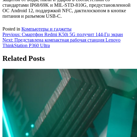
стандартами IP68/69K и MIL-STD-810G, предустановленной
ОС Android 12, поддержкой NFC, дактилоскопом в кнопке
питания и разъемом USB-C.
Posted in
Компьютеры и гаджеты
Навигация
Previous:
Смартфон Redmi K50i 5G получит 144-Гц экран
Next:
Представлена компактная рабочая станция Lenovo
по
ThinkStation P360 Ultra
записям
Related Posts