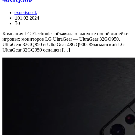
expertspeak
01.02.2024
0
Компания LG Electronics объявила о выпуске новой линейки
игровых мониторов LG UltraGear — UltraGear 32GQ950,
UltraGear 32GQ850 и UltraGear 48GQ900. Флагманский LG
UltraGear 32GQ950 оснащен […]