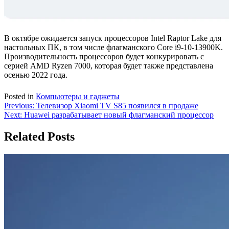
В октябре ожидается запуск процессоров Intel Raptor Lake для
настольных ПК, в том числе флагманского Core i9-10-13900K.
Производительность процессоров будет конкурировать с
серией AMD Ryzen 7000, которая будет также представлена
осенью 2022 года.
Posted in
Компьютеры и гаджеты
Навигация
Previous:
Телевизор Xiaomi TV S85 появился в продаже
Next:
Huawei разрабатывает новый флагманский процессор
по
записям
Related Posts