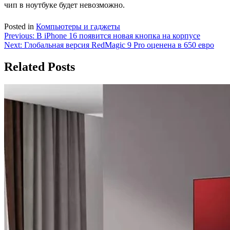
чип в ноутбуке будет невозможно.
Posted in
Компьютеры и гаджеты
Навигация
Previous:
В iPhone 16 появится новая кнопка на корпусе
Next:
Глобальная версия RedMagic 9 Pro оценена в 650 евро
по
записям
Related Posts