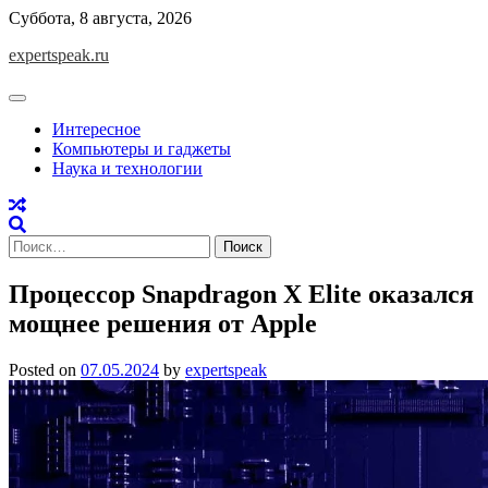
Skip
Суббота, 8 августа, 2026
to
expertspeak.ru
content
Интересное
Компьютеры и гаджеты
Наука и технологии
Найти:
Процессор Snapdragon X Elite оказался
мощнее решения от Apple
Posted on
07.05.2024
by
expertspeak