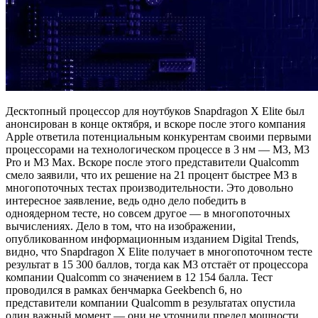
Десктопный процессор для ноутбуков Snapdragon X Elite был
анонсирован в конце октября, и вскоре после этого компания
Apple ответила потенциальным конкурентам своими первыми
процессорами на технологическом процессе в 3 нм — M3, M3
Pro и M3 Max. Вскоре после этого представители Qualcomm
смело заявили, что их решение на 21 процент быстрее M3 в
многопоточных тестах производительности. Это довольно
интересное заявление, ведь одно дело победить в
одноядерном тесте, но совсем другое — в многопоточных
вычислениях. Дело в том, что на изображении,
опубликованном информационным изданием Digital Trends,
видно, что Snapdragon X Elite получает в многопоточном тесте
результат в 15 300 баллов, тогда как M3 отстаёт от процессора
компании Qualcomm со значением в 12 154 балла. Тест
проводился в рамках бенчмарка Geekbench 6, но
представители компании Qualcomm в результатах опустила
один важный момент — они не уточнили предел мощности