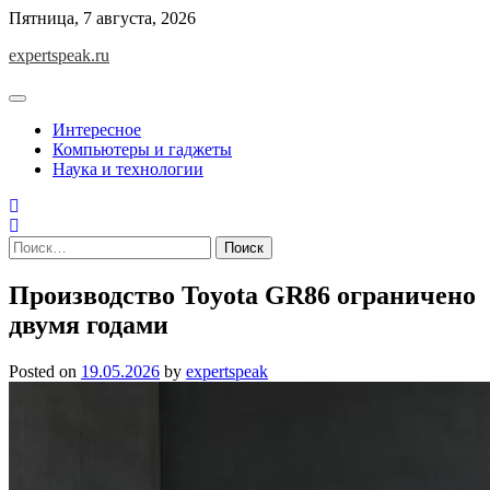
Skip
Пятница, 7 августа, 2026
to
expertspeak.ru
content
Интересное
Компьютеры и гаджеты
Наука и технологии
Найти:
Производство Toyota GR86 ограничено
двумя годами
Posted on
19.05.2026
by
expertspeak