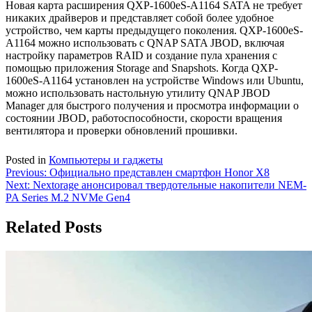
Новая карта расширения QXP-1600eS-A1164 SATA не требует
никаких драйверов и представляет собой более удобное
устройство, чем карты предыдущего поколения. QXP-1600eS-
A1164 можно использовать с QNAP SATA JBOD, включая
настройку параметров RAID и создание пула хранения с
помощью приложения Storage and Snapshots. Когда QXP-
1600eS-A1164 установлен на устройстве Windows или Ubuntu,
можно использовать настольную утилиту QNAP JBOD
Manager для быстрого получения и просмотра информации о
состоянии JBOD, работоспособности, скорости вращения
вентилятора и проверки обновлений прошивки.
Posted in
Компьютеры и гаджеты
Навигация
Previous:
Официально представлен смартфон Honor X8
Next:
Nextorage анонсировал твердотельные накопители NEM-
по
PA Series M.2 NVMe Gen4
записям
Related Posts