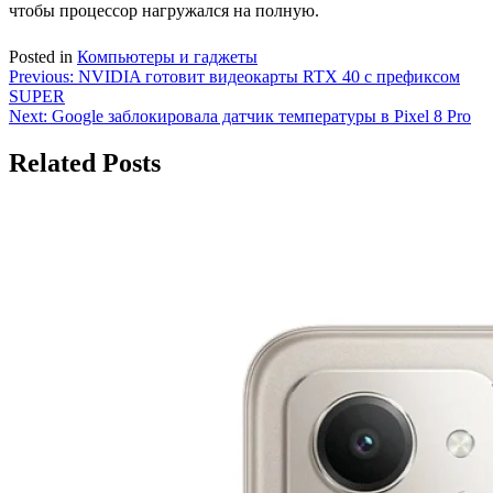
чтобы процессор нагружался на полную.
Posted in
Компьютеры и гаджеты
Навигация
Previous:
NVIDIA готовит видеокарты RTX 40 с префиксом
SUPER
по
Next:
Google заблокировала датчик температуры в Pixel 8 Pro
записям
Related Posts