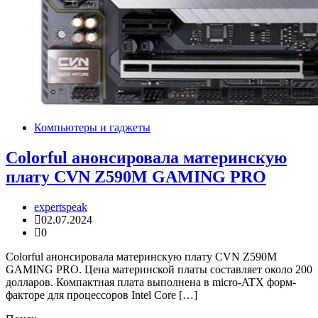
Компьютеры и гаджеты
Colorful анонсировала материнскую
плату CVN Z590M GAMING PRO
expertspeak
02.07.2024
0
Colorful анонсировала материнскую плату CVN Z590M
GAMING PRO. Цена материнской платы составляет около 200
долларов. Компактная плата выполнена в micro-ATX форм-
факторе для процессоров Intel Core […]