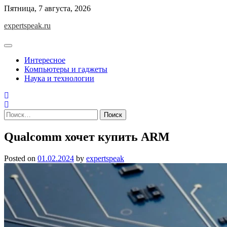
Skip
Пятница, 7 августа, 2026
to
expertspeak.ru
content
Интересное
Компьютеры и гаджеты
Наука и технологии
Найти:
Qualcomm хочет купить ARM
Posted on
01.02.2024
by
expertspeak