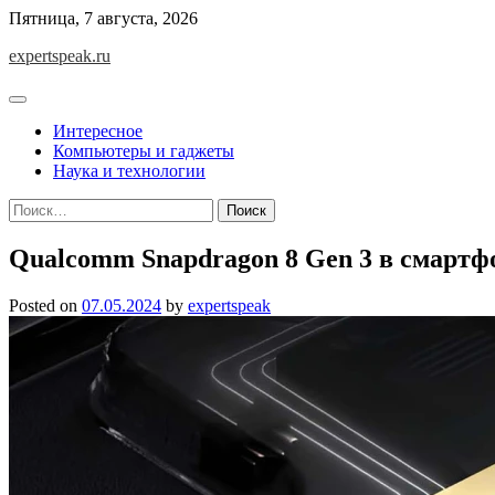
Skip
Пятница, 7 августа, 2026
to
expertspeak.ru
content
Интересное
Компьютеры и гаджеты
Наука и технологии
Найти:
Qualcomm Snapdragon 8 Gen 3 в смартф
Posted on
07.05.2024
by
expertspeak