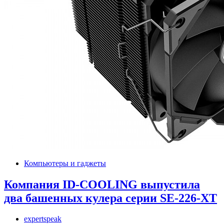
Компьютеры и гаджеты
Компания ID-COOLING выпустила
два башенных кулера серии SE-226-XT
expertspeak