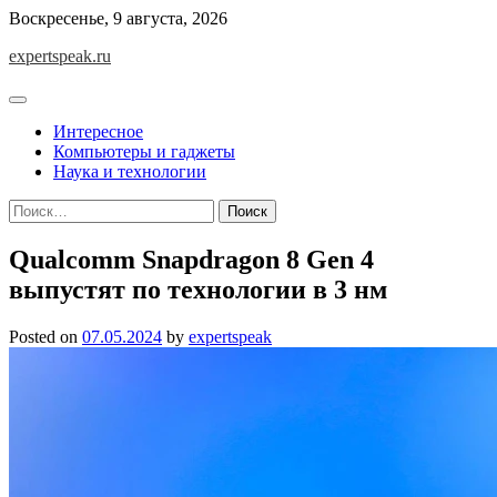
Skip
Воскресенье, 9 августа, 2026
to
expertspeak.ru
content
Интересное
Компьютеры и гаджеты
Наука и технологии
Найти:
Qualcomm Snapdragon 8 Gen 4
выпустят по технологии в 3 нм
Posted on
07.05.2024
by
expertspeak