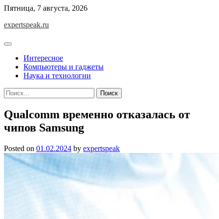
Skip
Пятница, 7 августа, 2026
to
expertspeak.ru
content
Интересное
Компьютеры и гаджеты
Наука и технологии
Найти:
Qualcomm временно отказалась от
чипов Samsung
Posted on
01.02.2024
by
expertspeak