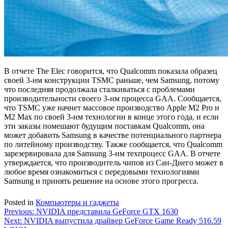
В отчете The Elec говорится, что Qualcomm показала образец
своей 3-нм конструкции TSMC раньше, чем Samsung, потому
что последняя продолжала сталкиваться с проблемами
производительности своего 3-нм процесса GAA. Сообщается,
что TSMC уже начнет массовое производство Apple M2 Pro и
M2 Max по своей 3-нм технологии в конце этого года, и если
эти заказы помешают будущим поставкам Qualcomm, она
может добавить Samsung в качестве потенциального партнера
по литейному производству. Также сообщается, что Qualcomm
зарезервировала для Samsung 3-нм техпроцесс GAA. В отчете
утверждается, что производитель чипов из Сан-Диего может в
любое время ознакомиться с передовыми технологиями
Samsung и принять решение на основе этого прогресса.
Posted in
Компьютеры и гаджеты
Навигация
Previous:
NVIDIA представила GeForce GTX 1630
Next:
NVIDIA выпустила драйвер GeForce Game Ready 516.59
по