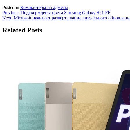
Posted in
Компьютеры и гаджеты
Навигация
Previous:
Подтверждены цвета Samsung Galaxy S21 FE
Next:
Microsoft начинает развертывание визуального обновления
по
записям
Related Posts