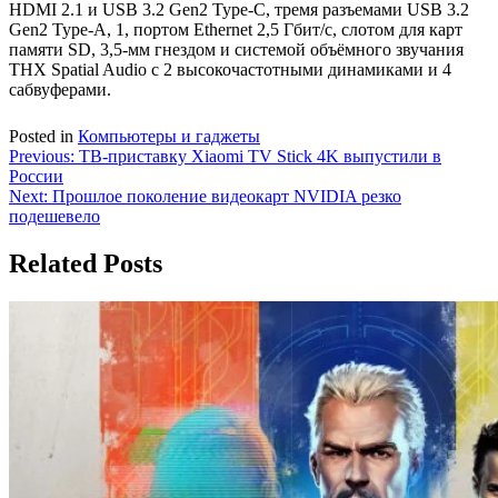
HDMI 2.1 и USB 3.2 Gen2 Type-C, тремя разъемами USB 3.2
Gen2 Type-A, 1, портом Ethernet 2,5 Гбит/с, слотом для карт
памяти SD, 3,5-мм гнездом и системой объёмного звучания
THX Spatial Audio с 2 высокочастотными динамиками и 4
сабвуферами.
Posted in
Компьютеры и гаджеты
Навигация
Previous:
ТВ-приставку Xiaomi TV Stick 4K выпустили в
России
по
Next:
Прошлое поколение видеокарт NVIDIA резко
записям
подешевело
Related Posts