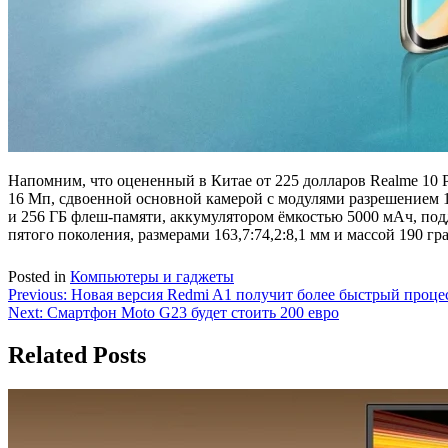
Напомним, что оцененный в Китае от 225 долларов Realme 10 P
16 Мп, сдвоенной основной камерой с модулями разрешением 1
и 256 ГБ флеш-памяти, аккумулятором ёмкостью 5000 мАч, под
пятого поколения, размерами 163,7:74,2:8,1 мм и массой 190 гр
Posted in
Компьютеры и гаджеты
Навигация
Previous:
Новая версия Redmi A1 получит более быстрый проце
Next:
Смартфон Moto G23 будет стоить 200 евро
по
записям
Related Posts