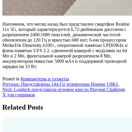
Напомним, что месяц назад был представлен смартфон Realme
11x 5G, который характеризуется 6,72-дюймовым дисплеем с
разрешением 2400:1080 пикселей, динамической частотой
обновления до 120 Гц и яркостью 680 нит, 6-нм процессором
MediaTek Dimensity 6100+, оперативной памятью LPDDR4x и
флеш-памятью UFS 2.2, сдвоенной камерой с модулями на 64
Мп и 2 Мп, фронтальной камерой разрешением 8 Мп,
аккумулятором ёмкостью 5000 мАч и поддержкой проводной
зарядки на 33 Вт.
Posted in
Компьютеры и гаджеты
Навигация
Previous:
Представлены 144-Гц телевизоры Hisense U8KL
Next:
Logitech представила игровое кресло Playseat Challenge
по
X для гонщиков
записям
Related Posts