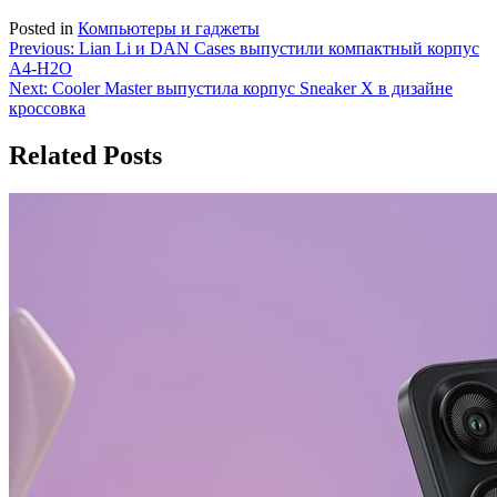
Posted in
Компьютеры и гаджеты
Навигация
Previous:
Lian Li и DAN Cases выпустили компактный корпус
A4-H2O
по
Next:
Cooler Master выпустила корпус Sneaker X в дизайне
записям
кроссовка
Related Posts