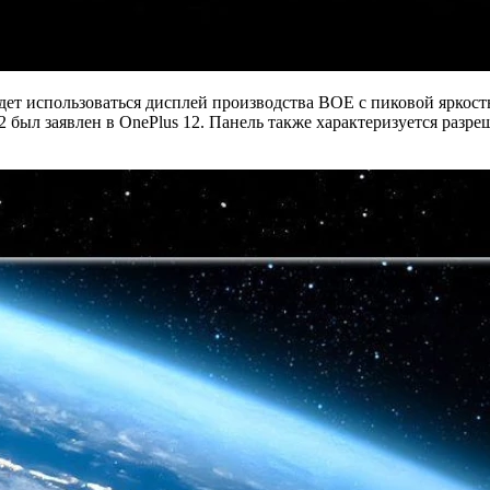
дет использоваться дисплей производства BOE с пиковой яркост
2 был заявлен в OnePlus 12. Панель также характеризуется разре