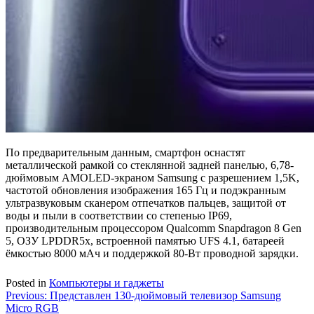
По предварительным данным, смартфон оснастят
металлической рамкой со стеклянной задней панелью, 6,78-
дюймовым AMOLED-экраном Samsung с разрешением 1,5K,
частотой обновления изображения 165 Гц и подэкранным
ультразвуковым сканером отпечатков пальцев, защитой от
воды и пыли в соответствии со степенью IP69,
производительным процессором Qualcomm Snapdragon 8 Gen
5, ОЗУ LPDDR5x, встроенной памятью UFS 4.1, батареей
ёмкостью 8000 мАч и поддержкой 80-Вт проводной зарядки.
Posted in
Компьютеры и гаджеты
Навигация
Previous:
Представлен 130-дюймовый телевизор Samsung
Micro RGB