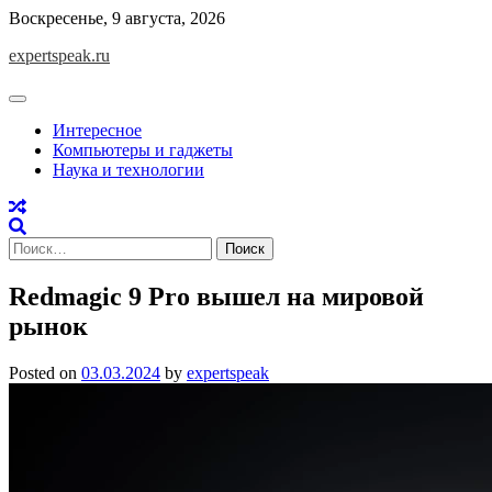
Skip
Воскресенье, 9 августа, 2026
to
expertspeak.ru
content
Интересное
Компьютеры и гаджеты
Наука и технологии
Найти:
Redmagic 9 Pro вышел на мировой
рынок
Posted on
03.03.2024
by
expertspeak