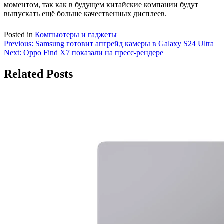
моментом, так как в будущем китайские компании будут
выпускать ещё больше качественных дисплеев.
Posted in
Компьютеры и гаджеты
Навигация
Previous:
Samsung готовит апгрейд камеры в Galaxy S24 Ultra
Next:
Oppo Find X7 показали на пресс-рендере
по
записям
Related Posts