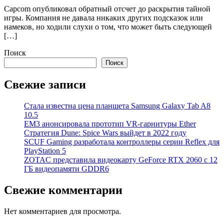
Capcom опубликовал обратный отсчет до раскрытия тайной
игры. Компания не давала никаких других подсказок или
намеков, но ходили слухи о том, что может быть следующей
[…]
Поиск
Поиск
Свежие записи
Стала известна цена планшета Samsung Galaxy Tab A8
10.5
EM3 анонсировала прототип VR-гарнитуры Ether
Стратегия Dune: Spice Wars выйдет в 2022 году
SCUF Gaming разработала контроллеры серии Reflex для
PlayStation 5
ZOTAC представила видеокарту GeForce RTX 2060 с 12
ГБ видеопамяти GDDR6
Свежие комментарии
Нет комментариев для просмотра.