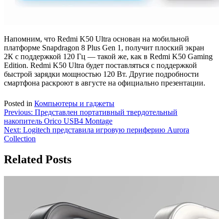
Напомним, что Redmi K50 Ultra основан на мобильной
платформе Snapdragon 8 Plus Gen 1, получит плоский экран
2К с поддержкой 120 Гц — такой же, как в Redmi K50 Gaming
Edition. Redmi K50 Ultra будет поставляться с поддержкой
быстрой зарядки мощностью 120 Вт. Другие подробности
смартфона раскроют в августе на официально презентации.
Posted in
Компьютеры и гаджеты
Навигация
Previous:
Представлен портативный твердотельный
накопитель Orico USB4 Montage
по
Next:
Logitech представила игровую периферию Aurora
записям
Collection
Related Posts