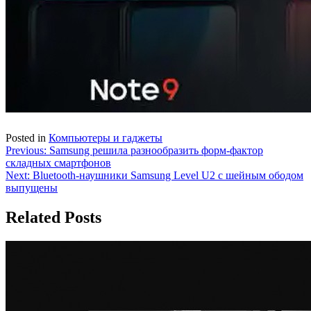
Posted in
Компьютеры и гаджеты
Навигация
Previous:
Samsung решила разнообразить форм-фактор
складных смартфонов
по
Next:
Bluetooth-наушники Samsung Level U2 с шейным ободом
записям
выпущены
Related Posts