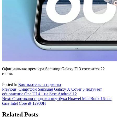
Официальная премьера Samsung Galaxy F13 состоится 22
июня.
Posted in
Компьютеры и гаджеты
Навигация
Previous:
Смартфон Samsung Galaxy X Cover 5 получает
обновление One UI 4.1 на базе Android 12
по
Next:
Стартовали продажи ноутбука Huawei MateBook 16s на
записям
базе Intel Core i9-12900H
Related Posts