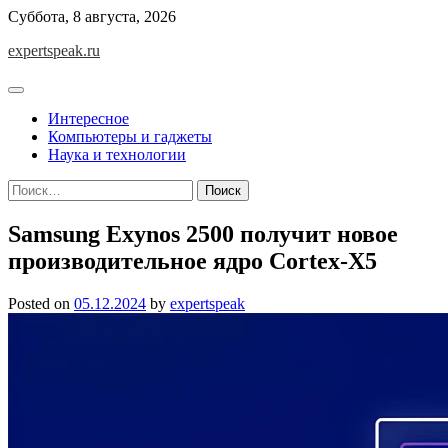
Skip
Суббота, 8 августа, 2026
to
expertspeak.ru
content
Интересное
Компьютеры и гаджеты
Наука и технологии
Найти:
Samsung Exynos 2500 получит новое
производительное ядро Cortex-X5
Posted on
05.12.2024
by
expertspeak