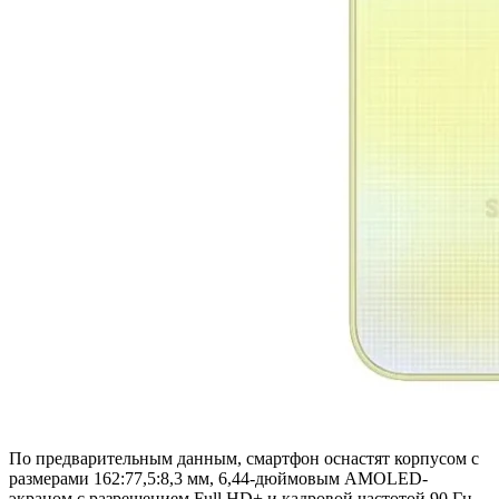
По предварительным данным, смартфон оснастят корпусом с
размерами 162:77,5:8,3 мм, 6,44-дюймовым AMOLED-
экраном с разрешением Full HD+ и кадровой частотой 90 Гц,