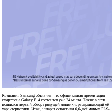
Компания Samsung объявила, что официальная презентация
смартфона Galaxy F14 состоится уже 24 марта. Также в сети
появился первый обзор грядущей новинки, раскрывающий её
характеристики. Итак, аппарат оснастили 6,6-дюймовым PLS-