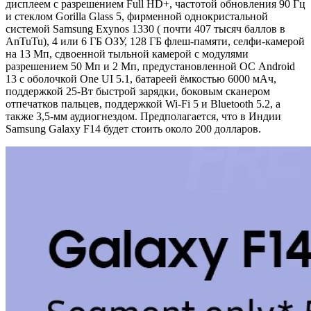
дисплеем с разрешением Full HD+, частотой обновления 90 Гц
и стеклом Gorilla Glass 5, фирменной однокристальной
системой Samsung Exynos 1330 ( почти 407 тысяч баллов в
AnTuTu), 4 или 6 ГБ ОЗУ, 128 ГБ флеш-памяти, селфи-камерой
на 13 Мп, сдвоенной тыльной камерой с модулями
разрешением 50 Мп и 2 Мп, предустановленной ОС Android
13 с оболочкой One UI 5.1, батареей ёмкостью 6000 мАч,
поддержкой 25-Вт быстрой зарядки, боковым сканером
отпечатков пальцев, поддержкой Wi-Fi 5 и Bluetooth 5.2, а
также 3,5-мм аудиогнездом. Предполагается, что в Индии
Samsung Galaxy F14 будет стоить около 200 долларов.