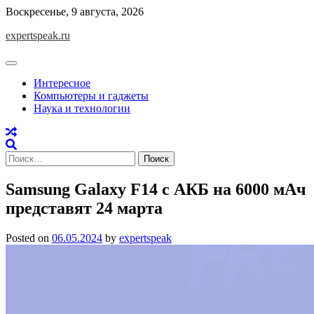
Skip
Воскресенье, 9 августа, 2026
to
expertspeak.ru
content
Интересное
Компьютеры и гаджеты
Наука и технологии
Найти:
Samsung Galaxy F14 c АКБ на 6000 мАч
представят 24 марта
Posted on
06.05.2024
by
expertspeak