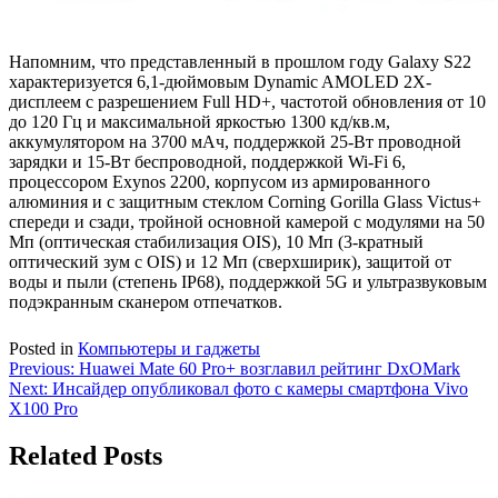
Напомним, что представленный в прошлом году Galaxy S22
характеризуется 6,1-дюймовым Dynamic AMOLED 2X-
дисплеем с разрешением Full HD+, частотой обновления от 10
до 120 Гц и максимальной яркостью 1300 кд/кв.м,
аккумулятором на 3700 мАч, поддержкой 25-Вт проводной
зарядки и 15-Вт беспроводной, поддержкой Wi-Fi 6,
процессором Exynos 2200, корпусом из армированного
алюминия и с защитным стеклом Corning Gorilla Glass Victus+
спереди и сзади, тройной основной камерой с модулями на 50
Мп (оптическая стабилизация OIS), 10 Мп (3-кратный
оптический зум с OIS) и 12 Мп (сверхширик), защитой от
воды и пыли (степень IP68), поддержкой 5G и ультразвуковым
подэкранным сканером отпечатков.
Posted in
Компьютеры и гаджеты
Навигация
Previous:
Huawei Mate 60 Pro+ возглавил рейтинг DxOMark
Next:
Инсайдер опубликовал фото с камеры смартфона Vivo
по
X100 Pro
записям
Related Posts