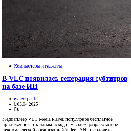
Компьютеры и гаджеты
В VLC появилась генерация субтитров
на базе ИИ
expertspeak
03.04.2025
0
Медиаплеер VLC Media Player, популярное бесплатное
приложение с открытым исходным кодом, разработанное
некоммерческой организацией VideoLAN, преодолело