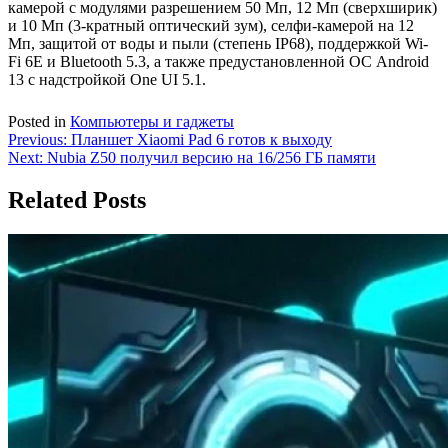
камерой с модулями разрешением 50 Мп, 12 Мп (сверхширик)
и 10 Мп (3-кратный оптический зум), селфи-камерой на 12
Мп, защитой от воды и пыли (степень IP68), поддержкой Wi-
Fi 6E и Bluetooth 5.3, а также предустановленной ОС Android
13 с надстройкой One UI 5.1.
Posted in
Компьютеры и гаджеты
Навигация
Previous:
Планшет Xiaomi Pad 6 готов к выходу
Next:
Nubia Z50 получил версию на 16/256 ГБ памяти
по
записям
Related Posts