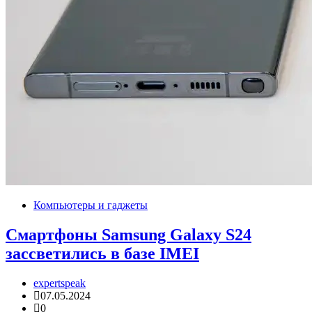
Компьютеры и гаджеты
Смартфоны Samsung Galaxy S24
заcсветились в базе IMEI
expertspeak
07.05.2024
0